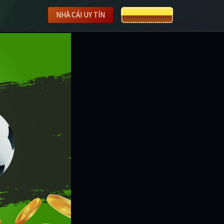
CƯỢC 8XBET
NHÀ CÁI UY TÍN