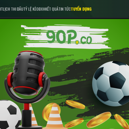
HT
LỊCH THI ĐẤU
TỶ LỆ KÈO
BXH
KẾT QUẢ
TIN TỨC
TUYỂN DỤNG