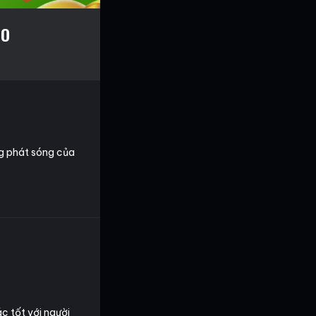
AO
ng phát sóng của
ác tốt với người