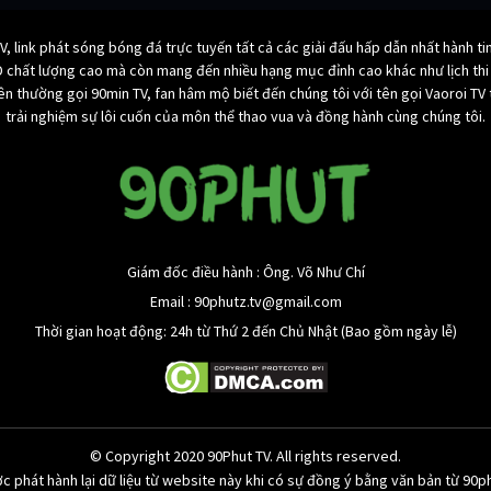
TV, link phát sóng bóng đá trực tuyến tất cả các giải đấu hấp dẫn nhất hành 
HD chất lượng cao mà còn mang đến nhiều hạng mục đỉnh cao khác như lịch thi đ
tên thường gọi 90min TV, fan hâm mộ biết đến chúng tôi với tên gọi Vaoroi T
trải nghiệm sự lôi cuốn của môn thể thao vua và đồng hành cùng chúng tôi.
Giám đốc điều hành : Ông. Võ Như Chí
Email :
90phutz.tv@gmail.com
Thời gian hoạt động: 24h từ Thứ 2 đến Chủ Nhật (Bao gồm ngày lễ)
© Copyright 2020 90Phut TV. All rights reserved.
c phát hành lại dữ liệu từ website này khi có sự đồng ý bằng văn bản từ 90p