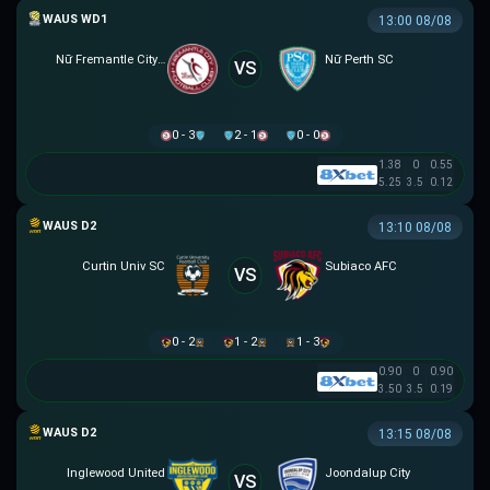
NPL WA WOMEN
13:00 08/08
Nữ Fremantle City FC
Nữ Perth SC
VS
0 - 3
2 - 1
0 - 0
1.38
0
0.55
5.25
3.5
0.12
WESTERN STATE LEAGUE 1
13:10 08/08
Curtin Univ SC
Subiaco AFC
VS
0 - 2
1 - 2
1 - 3
0.90
0
0.90
3.50
3.5
0.19
WESTERN STATE LEAGUE 1
13:15 08/08
Inglewood United
Joondalup City
VS