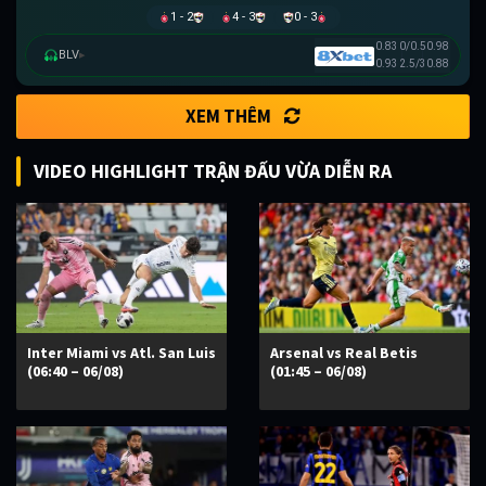
1 - 2
4 - 3
0 - 3
0.83
0/0.5
0.98
BLV
▸
0.93
2.5/3
0.88
XEM THÊM
VIDEO HIGHLIGHT TRẬN ĐẤU VỪA DIỄN RA
Inter Miami vs Atl. San Luis
Arsenal vs Real Betis
(06:40 – 06/08)
(01:45 – 06/08)