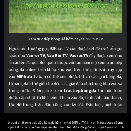
Xem trực tiếp bóng đá hôm nay tại 90Phut TV
Ngoài tên thường gọi, 90Phut TV còn được biết đến với tên gọi
khác như
Vaoroi TV
,
Vào Rồi TV
,
Vaoroi.TV
đây được xem như
là cái tên đã quá đỗi quen thuộc với fan hâm mộ xem trực tiếp
bóng đá online trên khắp khu vực trên thế giới. Khi truy cập
vào
90Phutr.tv
bạn có thể xem được tất cả các giải bóng đá,
từ hàng đầu thế giới cho đến các giải đấu nhỏ trong khu vực và
trong nước. Đương link xem
tructiepbongda
thì luôn luôn
được cập nhật từ khá sớm. Thêm vào đó, hình ảnh, âm thanh,
tốc độ trong trận đấu cũng cực kỳ tốt. Đăc biệt, bình luận
cũng bằng tiếng Việt từ những BLV hàng đầu, cho bạn đươc
một trải nghiệm xem tuyệt vời nhất.
Địa chỉ phát sóng trực tiếp bóng đá hôm nay tại 90Phut TV, link phát sóng bóng đá trực
tuyến tất cả các giải đấu hấp dẫn nhất hành tinh được đông đảo mọi người yêu thích. Hệ
Đương nhiên toàn bộ các trận đấu bóng đá được
90 Phút TV