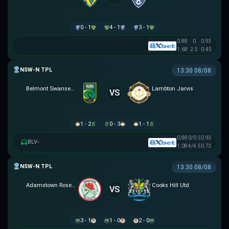
0 - 1
4 - 1
3 - 1
0.88
0
0.93
1.68
2.5
0.45
NSW-N PREMIER LEAGUE
13:30 08/08
Belmont Swansea SC
Lambton Jarvis
VS
1 - 2
0 - 3
1 - 1
0.88
0/0.5
0.93
BLV
▸
1.08
4/4.5
0.73
NSW-N PREMIER LEAGUE
13:30 08/08
Adamstown Rosebuds
Cooks Hill Utd
VS
3 - 1
1 - 0
2 - 0