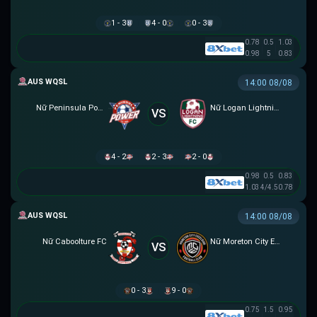
1 - 3
4 - 0
0 - 3
0.78
0.5
1.03
0.98
5
0.83
AUSTRALIA QUEENSLAND WOMEN
14:00 08/08
Nữ Peninsula Power
Nữ Logan Lightning
VS
4 - 2
2 - 3
2 - 0
0.98
0.5
0.83
1.03
4/4.5
0.78
AUSTRALIA QUEENSLAND WOMEN
14:00 08/08
Nữ Caboolture FC
Nữ Moreton City Excelsior
VS
0 - 3
9 - 0
0.75
1.5
0.95