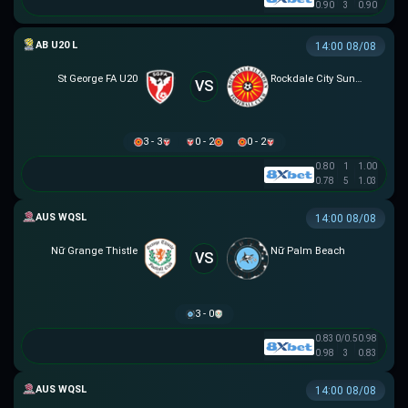
0.90
3
0.90
AUS NSW-N U20
14:00 08/08
St George FA U20
Rockdale City Suns U20
VS
3 - 3
0 - 2
0 - 2
0.80
1
1.00
0.78
5
1.03
AUSTRALIA QUEENSLAND WOMEN
14:00 08/08
Nữ Grange Thistle
Nữ Palm Beach
VS
3 - 0
0.83
0/0.5
0.98
0.98
3
0.83
AUSTRALIA QUEENSLAND WOMEN
14:00 08/08