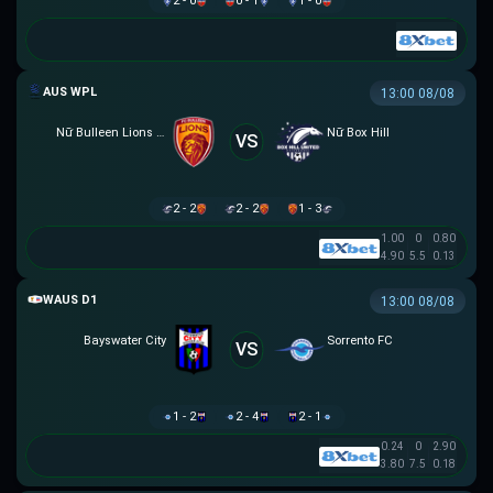
2 - 0
0 - 1
1 - 0
VIC WOMEN PREMIER LEAGUE
13:00 08/08
Nữ Bulleen Lions FC
Nữ Box Hill
VS
2 - 2
2 - 2
1 - 3
1.00
0
0.80
4.90
5.5
0.13
WESTERN AUSTRALIA NPL
13:00 08/08
Bayswater City
Sorrento FC
VS
1 - 2
2 - 4
2 - 1
0.24
0
2.90
3.80
7.5
0.18