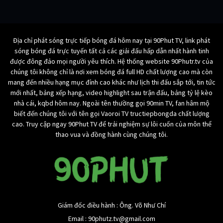
Địa chỉ phát sóng trực tiếp bóng đá hôm nay tại 90Phut TV, link phát
sóng bóng đá trực tuyến tất cả các giải đấu hấp dẫn nhất hành tinh
được đông đảo mọi người yêu thích. Hệ thống website 90Phutr.tv của
chúng tôi không chỉ là nơi xem bóng đá full HD chất lượng cao mà còn
mang đến nhiều hạng mục đỉnh cao khác như lịch thi đấu sắp tới, tin tức
mới nhất, bảng xếp hạng, video highlight sau trận đấu, bảng tỷ lệ kèo
nhà cái, kqbd hôm nay. Ngoài tên thường gọi 90min TV, fan hâm mộ
biết đến chúng tôi với tên gọi Vaoroi TV tructiepbongda chất lượng
cao. Truy cập ngay 90Phut TV để trải nghiệm sự lôi cuốn của môn thể
thao vua và đồng hành cùng chúng tôi.
Giám đốc điều hành : Ông. Võ Như Chí
Email :
90phutz.tv@gmail.com