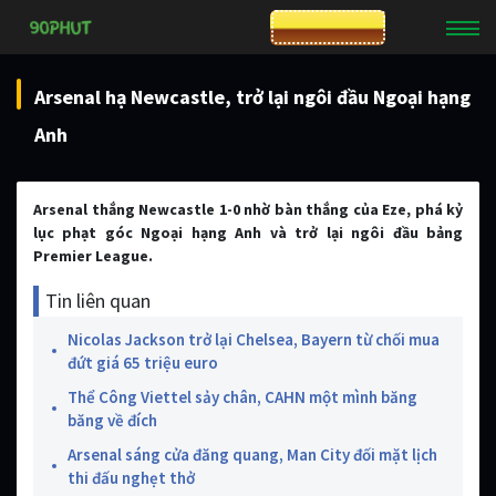
CƯỢC 8XBET
Arsenal hạ Newcastle, trở lại ngôi đầu Ngoại hạng
Anh
Arsenal thắng Newcastle 1-0 nhờ bàn thắng của Eze, phá kỷ
lục phạt góc Ngoại hạng Anh và trở lại ngôi đầu bảng
Premier League.
Tin liên quan
Nicolas Jackson trở lại Chelsea, Bayern từ chối mua
đứt giá 65 triệu euro
Thể Công Viettel sảy chân, CAHN một mình băng
băng về đích
Arsenal sáng cửa đăng quang, Man City đối mặt lịch
thi đấu nghẹt thở