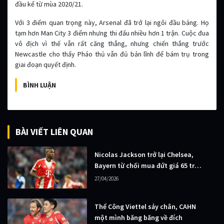
đầu kể từ mùa 2020/21.
Với 3 điểm quan trọng này, Arsenal đã trở lại ngôi đầu bảng. Họ
tạm hơn Man City 3 điểm nhưng thi đấu nhiều hơn 1 trận. Cuộc đua
vô địch vì thế vẫn rất căng thẳng, nhưng chiến thắng trước
Newcastle cho thấy Pháo thủ vẫn đủ bản lĩnh để bám trụ trong
giai đoạn quyết định.
BÌNH LUẬN
BÀI VIẾT LIÊN QUAN
Nicolas Jackson trở lại Chelsea,
Bayern từ chối mua đứt giá 65 triệu
euro
27/04/2026
Thể Công Viettel sảy chân, CAHN
một mình băng băng về đích