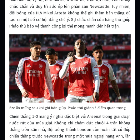
chắc chắn và duy trì sức ép lên phần sân Newcastle. Tuy nhiên,
đội bóng của HLV Mikel Arteta không thể ghi thêm bàn thắng dù
tạo ra một số cơ hội đáng chú ý. Sự chắc chắn của hàng thủ giúp
Pháo thủ bảo vệ thành công lợi thế mong manh đến hết trận.
Eze ăn mừng sau khi ghi bàn giúp Pháo thủ giành 3 điểm quan trọng.
Chiến thắng 1-0 mang ý nghĩa đặc biệt với Arsenal trong giai đoạn
nước rút của mùa giải. Không chỉ chấm dứt chuỗi 4 trận không
thắng trên sân nhà, đội bóng thành London còn hoàn tất cú đúp
chiến thắng trước Newcastle trong một mùa Ngoại hạng Anh, lần