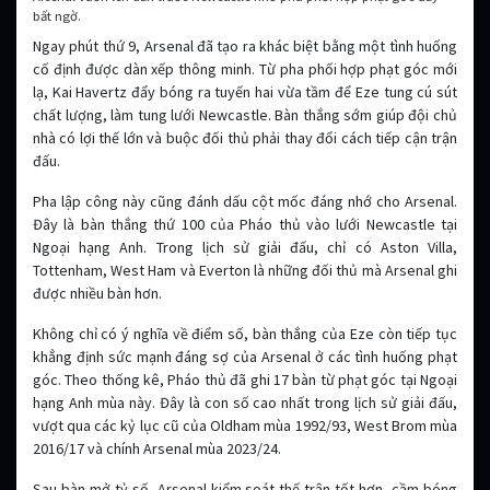
bất ngờ.
Ngay phút thứ 9, Arsenal đã tạo ra khác biệt bằng một tình huống
cố định được dàn xếp thông minh. Từ pha phối hợp phạt góc mới
lạ, Kai Havertz đẩy bóng ra tuyến hai vừa tầm để Eze tung cú sút
chất lượng, làm tung lưới Newcastle. Bàn thắng sớm giúp đội chủ
nhà có lợi thế lớn và buộc đối thủ phải thay đổi cách tiếp cận trận
đấu.
Pha lập công này cũng đánh dấu cột mốc đáng nhớ cho Arsenal.
Đây là bàn thắng thứ 100 của Pháo thủ vào lưới Newcastle tại
Ngoại hạng Anh. Trong lịch sử giải đấu, chỉ có Aston Villa,
Tottenham, West Ham và Everton là những đối thủ mà Arsenal ghi
được nhiều bàn hơn.
Không chỉ có ý nghĩa về điểm số, bàn thắng của Eze còn tiếp tục
khẳng định sức mạnh đáng sợ của Arsenal ở các tình huống phạt
góc. Theo thống kê, Pháo thủ đã ghi 17 bàn từ phạt góc tại Ngoại
hạng Anh mùa này. Đây là con số cao nhất trong lịch sử giải đấu,
vượt qua các kỷ lục cũ của Oldham mùa 1992/93, West Brom mùa
2016/17 và chính Arsenal mùa 2023/24.
Sau bàn mở tỷ số, Arsenal kiểm soát thế trận tốt hơn, cầm bóng