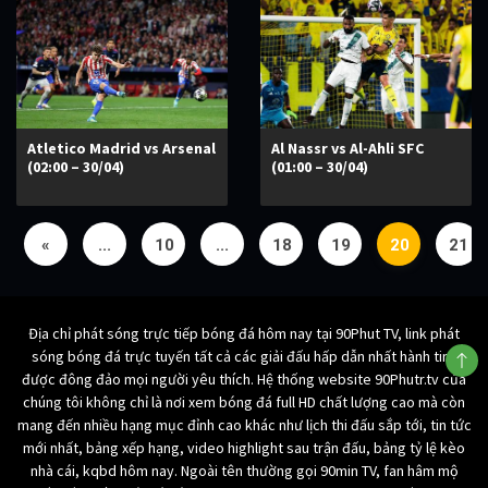
Atletico Madrid vs Arsenal
Al Nassr vs Al-Ahli SFC
(02:00 – 30/04)
(01:00 – 30/04)
«
...
10
...
18
19
20
21
Địa chỉ phát sóng trực tiếp bóng đá hôm nay tại 90Phut TV, link phát
sóng bóng đá trực tuyến tất cả các giải đấu hấp dẫn nhất hành tinh
được đông đảo mọi người yêu thích. Hệ thống website 90Phutr.tv của
chúng tôi không chỉ là nơi xem bóng đá full HD chất lượng cao mà còn
mang đến nhiều hạng mục đỉnh cao khác như lịch thi đấu sắp tới, tin tức
mới nhất, bảng xếp hạng, video highlight sau trận đấu, bảng tỷ lệ kèo
nhà cái, kqbd hôm nay. Ngoài tên thường gọi 90min TV, fan hâm mộ