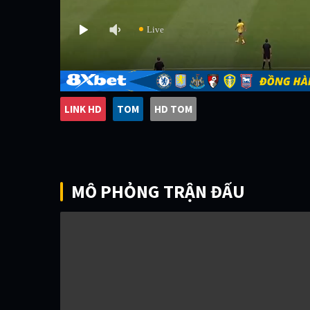
LINK HD
TOM
HD TOM
MÔ PHỎNG TRẬN ĐẤU