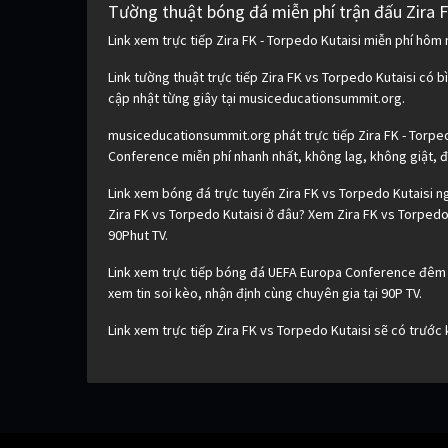
Tường thuật bóng đá miễn phí trận đấu Zira 
Link xem trực tiếp Zira FK - Torpedo Kutaisi miễn phí hô
Link tường thuật trực tiếp Zira FK vs Torpedo Kutaisi có 
cập nhật từng giây tại musiceducationsummit.org.
musiceducationsummit.org phát trực tiếp Zira FK - Torped
Conference miễn phí nhanh nhất, không lag, không giật, 
Link xem bóng đá trực tuyến Zira FK vs Torpedo Kutaisi 
Zira FK vs Torpedo Kutaisi ở đâu? Xem Zira FK vs Torpedo 
90Phut TV.
Link xem trực tiếp bóng đá UEFA Europa Conference đêm n
xem tin soi kèo, nhận định cùng chuyên gia tại 90P TV.
Link xem trực tiếp Zira FK vs Torpedo Kutaisi sẽ có trước