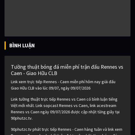
BÌNH LUẬN
Tường thuật bóng đá miễn phí trận đấu Rennes vs
Caen - Giao Hữu CLB
Link xem trực tiếp Rennes - Caen miễn phí hôm nay giải đấu
Giao Hữu CLB vào lúc 09/07, ngày 09/07/2026
Link tường thuật trực tiếp Rennes vs Caen có bình luận tiếng
Việt mới nhất. Link sopcast Rennes vs Caen, link acestream
Rennes vs Caen ngày 09/07/2026 được cập nhật từng giây tại
90phutzc.tv.
90phutzc.tv phát trực tiếp Rennes - Caen hàng tuần và link xem