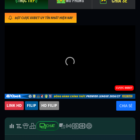
CHIA SẺ
TRỰC TIẾP
MÔ PHỎNG
ĐẶT CƯỢC 8XBET UY TÍN NHẤT HIỆN NAY
LINK HD
FILIP
HD FILIP
CHIA SẺ
CHAT