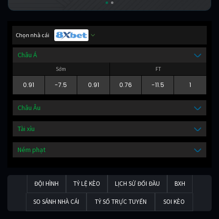
Chọn nhà cái
Châu Á
Sớm
FT
0.91
-7.5
0.91
0.76
-11.5
1
Châu Âu
Tài xỉu
Ném phạt
ĐỘI HÌNH
TỶ LỆ KÈO
LỊCH SỬ ĐỐI ĐẦU
BXH
SO SÁNH NHÀ CÁI
TỶ SỐ TRỰC TUYẾN
SOI KÈO