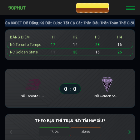
CƯỢC 8XBET
ảng Cáo Của 8XBET Để Đăng Ký Đặt Cược Tất Cả Các Trận Đấu Trê
BẢNG ĐIỂM
H1
H2
H3
H4
Nữ Toronto Tempo
17
14
28
16
Nữ Golden State
11
30
16
26
0
0
:
Nữ Toronto Tempo
Nữ Golden State
THEO BẠN THÌ TRẬN NÀY TÀI HAY XỈU?
TÀI 0%
XỈU 0%