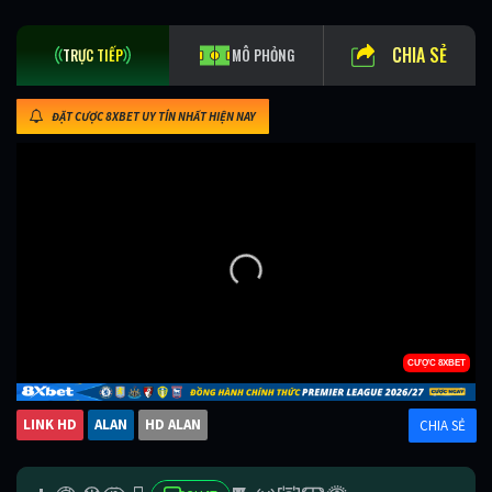
CHIA SẺ
TRỰC TIẾP
MÔ PHỎNG
ĐẶT CƯỢC 8XBET UY TÍN NHẤT HIỆN NAY
LINK HD
ALAN
HD ALAN
CHIA SẺ