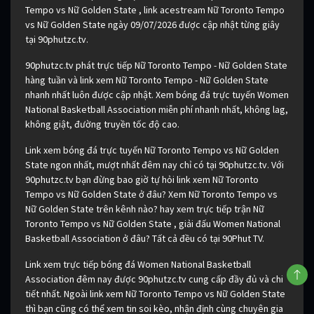
Tempo vs Nữ Golden State , link acestream Nữ Toronto Tempo
vs Nữ Golden State ngày 09/07/2026 được cập nhật từng giây
tại 90phutzc.tv.
90phutzc.tv phát trực tiếp Nữ Toronto Tempo - Nữ Golden State
hàng tuần và link xem Nữ Toronto Tempo - Nữ Golden State
nhanh nhất luôn được cập nhật. Xem bóng đá trực tuyến Women
National Basketball Association miễn phí nhanh nhất, không lag,
không giật, đường truyền tốc độ cao.
Link xem bóng đá trực tuyến Nữ Toronto Tempo vs Nữ Golden
State ngon nhất, mượt nhất đêm nay chỉ có tại 90phutzc.tv. Với
90phutzc.tv bạn đừng bao giờ tự hỏi link xem Nữ Toronto
Tempo vs Nữ Golden State ở đâu? Xem Nữ Toronto Tempo vs
Nữ Golden State trên kênh nào? hay xem trực tiếp trận Nữ
Toronto Tempo vs Nữ Golden State , giải đấu Women National
Basketball Association ở đâu? Tất cả đều có tại 90Phut TV.
Link xem trực tiếp bóng đá Women National Basketball
Association đêm nay được 90phutzc.tv cung cấp đầy đủ và chi
tiết nhất. Ngoài link xem Nữ Toronto Tempo vs Nữ Golden State
thì bạn cũng có thể xem tin soi kèo, nhận định cùng chuyên gia