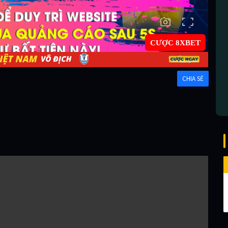
CHIA SẺ