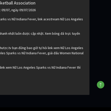
ketball Association
c 09/07, ngày 09/07/2026
Sparks vs Nữ Indiana Fever, link acestream Nữ Los Angeles
 nhanh nhất luôn được cập nhật. Xem bóng đá trực tuyến
hutzc.tv bạn đừng bao giờ tự hỏi link xem Nữ Los Angeles
eles Sparks vs Nữ Indiana Fever, giải đấu Women National
link xem Nữ Los Angeles Sparks vs Nữ Indiana Fever thì