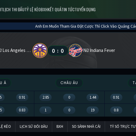
HT
LỊCH THI ĐẤU
TỶ LỆ KÈO
BXH
KẾT QUẢ
TIN TỨC
TUYỂN DỤNG
Anh Em Muốn Tham Gia Đặt Cược Thì Click Vào Quảng 
0
0
Nữ Los Angeles Sparks
:
Nữ Indiana Fever
U Á
CHÂU ÂU
T
5
0.91
2.85
0
1.44
0.91
.5
0.83
1
0
19
0.8
LỆ KÈO
LỊCH SỬ ĐỐI ĐẦU
BXH
SO SÁNH NHÀ CÁI
TỶ SỐ TRỰC TU