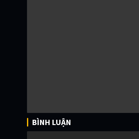
BÌNH LUẬN