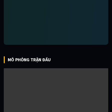
MÔ PHỎNG TRẬN ĐẤU