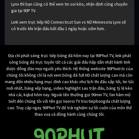
Lynx thì bạn cũng có thể xem tin soi kèo, nhận định cùng chuyên
gia tại 90P TV.
Link xem trực tiếp Nữ Connecticut Sun vs Nữ Minnesota Lynx sẽ
có trước khi trận đấu bắt đầu 1 ngày hoặc sớm hơn.
Địa chỉ phát sóng trực tiếp bóng đá hôm nay tại 90Phut TV, link phát
sóng bóng đá trực tuyến tất cả các giải đấu hấp dẫn nhất hành tinh
được đông đảo mọi người yêu thích. Hệ thống website 90Phutr.tv của
chúng tôi không chỉ là nơi xem bóng đá full HD chất lượng cao mà còn
mang đến nhiều hạng mục đỉnh cao khác như lịch thi đấu sắp tới, tin tức
mới nhất, bảng xếp hạng, video highlight sau trận đấu, bảng tỷ lệ kèo
nhà cái, kqbd hôm nay. Ngoài tên thường gọi 90min TV, fan hâm mộ
biết đến chúng tôi với tên gọi Vaoroi TV tructiepbongda chất lượng
cao. Truy cập ngay 90Phut TV để trải nghiệm sự lôi cuốn của môn thể
thao vua và đồng hành cùng chúng tôi.