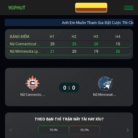
CƯỢC 8XBET
Anh Em Muốn Tham Gia Đặt Cược Thì C
BẢNG ĐIỂM
H1
H2
H3
H4
Nữ Connecticut Sun
20
25
20
15
Nữ Minnesota Lynx
21
20
19
26
0
0
:
Nữ Connecticut Sun
Nữ Minnesota Lynx
THEO BẠN THÌ TRẬN NÀY TÀI HAY XỈU?
TÀI 0%
XỈU 0%