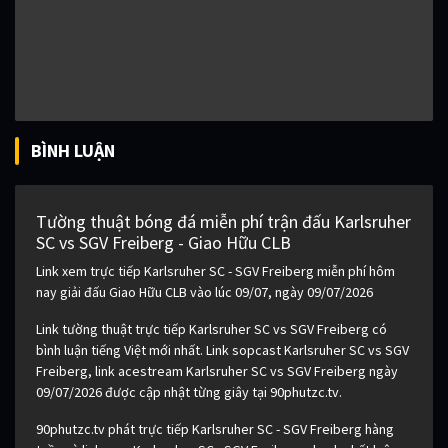
BÌNH LUẬN
Tường thuật bóng đá miễn phí trận đấu Karlsruher
SC vs SGV Freiberg - Giao Hữu CLB
Link xem trực tiếp Karlsruher SC - SGV Freiberg miễn phí hôm
nay giải đấu Giao Hữu CLB vào lúc 09/07, ngày 09/07/2026
Link tường thuật trực tiếp Karlsruher SC vs SGV Freiberg có
bình luận tiếng Việt mới nhất. Link sopcast Karlsruher SC vs SGV
Freiberg, link acestream Karlsruher SC vs SGV Freiberg ngày
09/07/2026 được cập nhật từng giây tại 90phutzc.tv.
90phutzc.tv phát trực tiếp Karlsruher SC - SGV Freiberg hàng