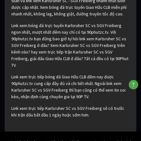
tuần và link xem Karlsruher SC - SGV Freiberg nhanh nhất luôn
được cập nhật. Xem bóng đá trực tuyến Giao Hữu CLB miễn phí
nhanh nhất, không lag, không giật, đường truyền tốc độ cao.
Link xem bóng đá trực tuyến Karlsruher SC vs SGV Freiberg
ngon nhất, mượt nhất đêm nay chỉ có tại 90phutzc.tv. Với
90phutzc.tv bạn đừng bao giờ tự hỏi link xem Karlsruher SC vs
SGV Freiberg ở đâu? Xem Karlsruher SC vs SGV Freiberg trên
kênh nào? hay xem trực tiếp trận Karlsruher SC vs SGV
Freiberg, giải đấu Giao Hữu CLB ở đâu? Tất cả đều có tại 90Phut
TV.
Link xem trực tiếp bóng đá Giao Hữu CLB đêm nay được
90phutzc.tv cung cấp đầy đủ và chi tiết nhất. Ngoài link xem
Karlsruher SC vs SGV Freiberg thì bạn cũng có thể xem tin soi
kèo, nhận định cùng chuyên gia tại 90P TV.
Link xem trực tiếp Karlsruher SC vs SGV Freiberg sẽ có trước
khi trận đấu bắt đầu 1 ngày hoặc sớm hơn.