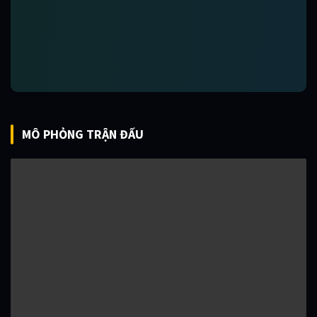
MÔ PHỎNG TRẬN ĐẤU