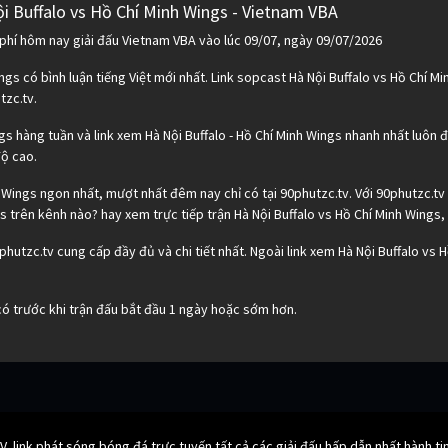
i Buffalo vs Hồ Chí Minh Wings - Vietnam VBA
n phí hôm nay giải đấu Vietnam VBA vào lúc 09/07, ngày 09/07/2026
ings có bình luận tiếng Việt mới nhất. Link sopcast Hà Nội Buffalo vs Hồ Chí M
tzc.tv.
ings hàng tuần và link xem Hà Nội Buffalo - Hồ Chí Minh Wings nhanh nhất lu
độ cao.
 Wings ngon nhất, mượt nhất đêm nay chỉ có tại 90phutzc.tv. Với 90phutzc.tv 
 trên kênh nào? hay xem trực tiếp trận Hà Nội Buffalo vs Hồ Chí Minh Wings, 
tzc.tv cung cấp đầy đủ và chi tiết nhất. Ngoài link xem Hà Nội Buffalo vs H
 có trước khi trận đấu bắt đầu 1 ngày hoặc sớm hơn.
TV, link phát sóng bóng đá trực tuyến tất cả các giải đấu hấp dẫn nhất hành 