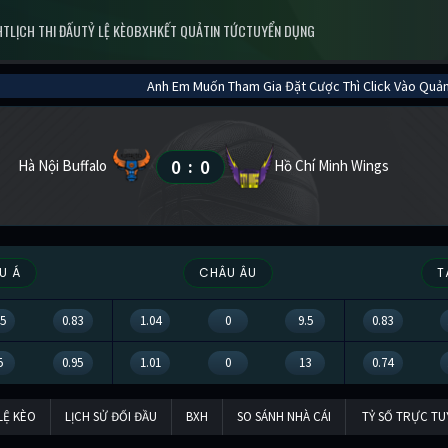
HT
LỊCH THI ĐẤU
TỶ LỆ KÈO
BXH
KẾT QUẢ
TIN TỨC
TUYỂN DỤNG
Anh Em Muốn Tham Gia Đặt Cược Thì Click Vào Q
0
0
Hà Nội Buffalo
:
Hồ Chí Minh Wings
U Á
CHÂU ÂU
T
.5
0.83
1.04
0
9.5
0.83
5
0.95
1.01
0
13
0.74
LỆ KÈO
LỊCH SỬ ĐỐI ĐẦU
BXH
SO SÁNH NHÀ CÁI
TỶ SỐ TRỰC TU