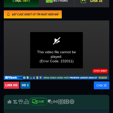
CHIA SẺ
TRỰC TIẾP
MÔ PHỎNG
ĐẶT CƯỢC 8XBET UY TÍN NHẤT HIỆN NAY
LINK HD
HD 1
CHIA SẺ
CHAT