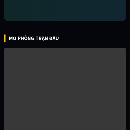
MÔ PHỎNG TRẬN ĐẤU