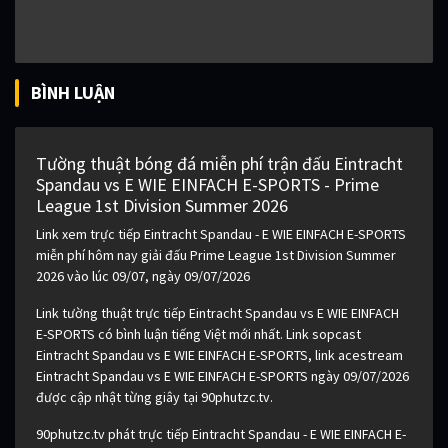
BÌNH LUẬN
Tường thuật bóng đá miễn phí trận đấu Eintracht
Spandau vs E WIE EINFACH E-SPORTS - Prime
League 1st Division Summer 2026
Link xem trực tiếp Eintracht Spandau - E WIE EINFACH E-SPORTS
miễn phí hôm nay giải đấu Prime League 1st Division Summer
2026 vào lúc 09/07, ngày 09/07/2026
Link tường thuật trực tiếp Eintracht Spandau vs E WIE EINFACH
E-SPORTS có bình luận tiếng Việt mới nhất. Link sopcast
Eintracht Spandau vs E WIE EINFACH E-SPORTS, link acestream
Eintracht Spandau vs E WIE EINFACH E-SPORTS ngày 09/07/2026
được cập nhật từng giây tại 90phutzc.tv.
90phutzc.tv phát trực tiếp Eintracht Spandau - E WIE EINFACH E-