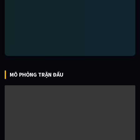
MÔ PHỎNG TRẬN ĐẤU