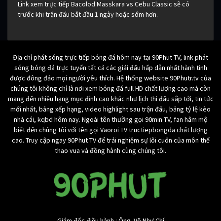
Link xem trực tiếp Bacolod Masskara vs Cebu Classic sẽ có
trước khi trận đấu bắt đầu 1 ngày hoặc sớm hơn.
Địa chỉ phát sóng trực tiếp bóng đá hôm nay tại 90Phut TV, link phát
sóng bóng đá trực tuyến tất cả các giải đấu hấp dẫn nhất hành tinh
được đông đảo mọi người yêu thích. Hệ thống website 90Phutr.tv của
chúng tôi không chỉ là nơi xem bóng đá full HD chất lượng cao mà còn
mang đến nhiều hạng mục đỉnh cao khác như lịch thi đấu sắp tới, tin tức
mới nhất, bảng xếp hạng, video highlight sau trận đấu, bảng tỷ lệ kèo
nhà cái, kqbd hôm nay. Ngoài tên thường gọi 90min TV, fan hâm mộ
biết đến chúng tôi với tên gọi Vaoroi TV tructiepbongda chất lượng
cao. Truy cập ngay 90Phut TV để trải nghiệm sự lôi cuốn của môn thể
thao vua và đồng hành cùng chúng tôi.
Giám đốc điều hành : Ông. Võ Như Chí