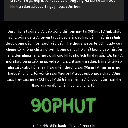
Link xem trực tiếp BAA Macau vs Chongqing Handa sẽ có trước
khi trận đấu bắt đầu 1 ngày hoặc sớm hơn.
Địa chỉ phát sóng trực tiếp bóng đá hôm nay tại 90Phut TV, link phát
sóng bóng đá trực tuyến tất cả các giải đấu hấp dẫn nhất hành tinh
được đông đảo mọi người yêu thích. Hệ thống website 90Phutr.tv của
chúng tôi không chỉ là nơi xem bóng đá full HD chất lượng cao mà còn
mang đến nhiều hạng mục đỉnh cao khác như lịch thi đấu sắp tới, tin tức
mới nhất, bảng xếp hạng, video highlight sau trận đấu, bảng tỷ lệ kèo
nhà cái, kqbd hôm nay. Ngoài tên thường gọi 90min TV, fan hâm mộ
biết đến chúng tôi với tên gọi Vaoroi TV tructiepbongda chất lượng
cao. Truy cập ngay 90Phut TV để trải nghiệm sự lôi cuốn của môn thể
thao vua và đồng hành cùng chúng tôi.
Giám đốc điều hành : Ông. Võ Như Chí