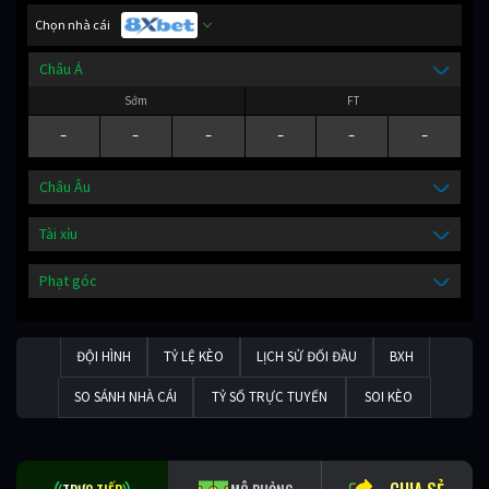
Chọn nhà cái
Châu Á
Sớm
FT
-
-
-
-
-
-
Châu Âu
Tài xỉu
Phạt góc
ĐỘI HÌNH
TỶ LỆ KÈO
LỊCH SỬ ĐỐI ĐẦU
BXH
SO SÁNH NHÀ CÁI
TỶ SỐ TRỰC TUYẾN
SOI KÈO