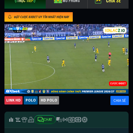
CHIA SẺ
TRỰC TIẾP
MÔ PHỎNG
ĐẶT CƯỢC 8XBET UY TÍN NHẤT HIỆN NAY
LINK HD
POLO
HD POLO
CHIA SẺ
CHAT