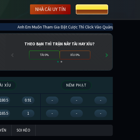
CƯỢC 8XBET
NHÀ CÁI UY TÍN
Anh Em Muốn Tham Gia Đặt Cược Thì Click Vào Quảng Cáo Của 
THEO BẠN THÌ TRẬN NÀY TÀI HAY XỈU?
TÀI 0%
XỈU 0%
ÀI XỈU
NÉM PHẠT
180.5
0.91
-
-
-
165.5
1
-
-
-
YẾN
SOI KÈO