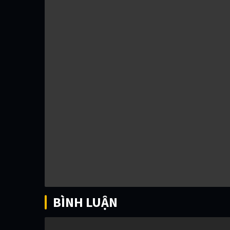
BÌNH LUẬN