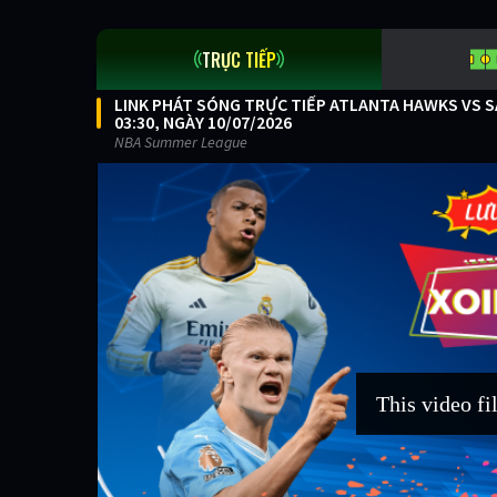
TRỰC TIẾP
LINK PHÁT SÓNG TRỰC TIẾP ATLANTA HAWKS VS 
03:30, NGÀY 10/07/2026
NBA Summer League