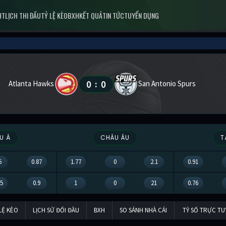
HT
LỊCH THI ĐẤU
TỶ LỆ KÈO
BXH
KẾT QUẢ
TIN TỨC
TUYỂN DỤNG
0
0
Atlanta Hawks
:
San Antonio Spurs
U Á
CHÂU ÂU
T
5
0.87
1.77
0
2.1
0.91
.5
0.9
1
0
21
0.76
LỆ KÈO
LỊCH SỬ ĐỐI ĐẦU
BXH
SO SÁNH NHÀ CÁI
TỶ SỐ TRỰC TU