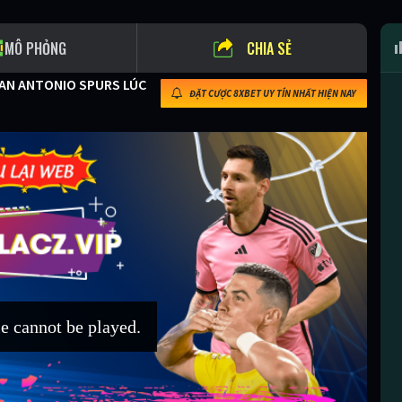
MÔ PHỎNG
CHIA SẺ
SAN ANTONIO SPURS LÚC
ĐẶT CƯỢC 8XBET UY TÍN NHẤT HIỆN NAY